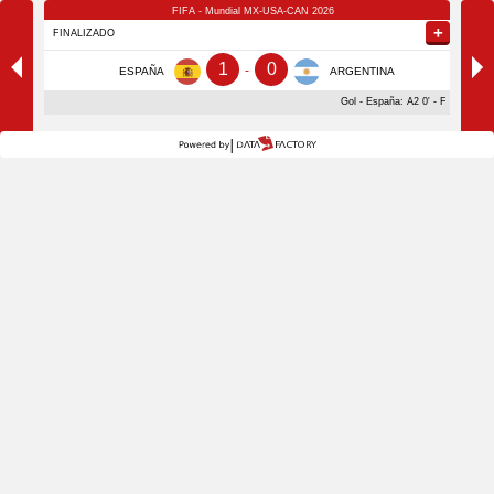
FIFA - Mundial MX-USA-CAN 2026
Tercer Puesto
+
+
FINALIZADO
1
0
-
ESPAÑA
ARGENTINA
Gol - España: A2 0' - Ferran Torre