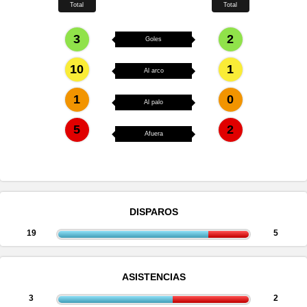
Total
Total
3
2
Goles
10
1
Al arco
1
0
Al palo
5
2
Afuera
DISPAROS
19
5
ASISTENCIAS
3
2